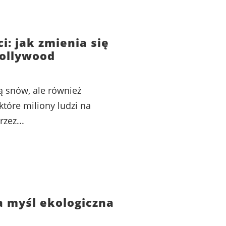
: jak zmienia się
ollywood
ą snów, ale również
tóre miliony ludzi na
zez...
a myśl ekologiczna