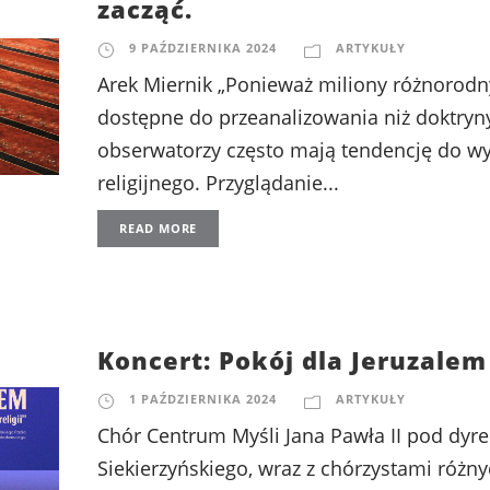
zacząć.
9 PAŹDZIERNIKA 2024
ARTYKUŁY
Arek Miernik „Ponieważ miliony różnoro
dostępne do przeanalizowania niż doktryny 
obserwatorzy często mają tendencję do wy
religijnego. Przyglądanie...
READ MORE
Koncert: Pokój dla Jeruzalem
1 PAŹDZIERNIKA 2024
ARTYKUŁY
Chór Centrum Myśli Jana Pawła II pod dyre
Siekierzyńskiego, wraz z chórzystami różny