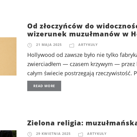
Od złoczyńców do widoczności
wizerunek muzułmanów w H
21 MAJA 2025
ARTYKUŁY
Hollywood od zawsze było nie tylko fabryk
zwierciadłem — czasem krzywym — przez k
całym świecie postrzegają rzeczywistość. Pr
READ MORE
Zielona religia: muzułmańsk
29 KWIETNIA 2025
ARTYKUŁY