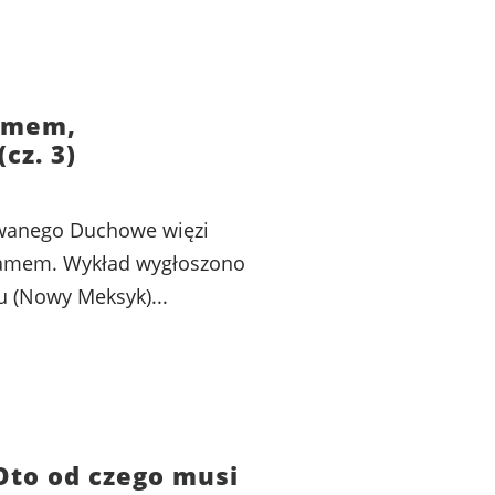
zmem,
cz. 3)
owanego Duchowe więzi
slamem. Wykład wygłoszono
u (Nowy Meksyk)...
Oto od czego musi