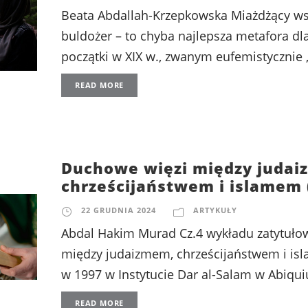
Beata Abdallah-Krzepkowska Miażdżący ws
buldożer – to chyba najlepsza metafora dl
początki w XIX w., zwanym eufemistycznie ,
READ MORE
Duchowe więzi między judai
chrześcijaństwem i islamem (
22 GRUDNIA 2024
ARTYKUŁY
Abdal Hakim Murad Cz.4 wykładu zatytuł
między judaizmem, chrześcijaństwem i i
w 1997 w Instytucie Dar al-Salam w Abiqui
READ MORE