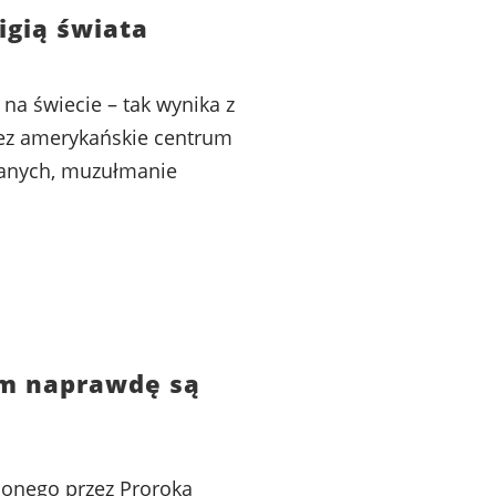
igią świata
 na świecie – tak wynika z
ez amerykańskie centrum
anych, muzułmanie
im naprawdę są
onego przez Proroka