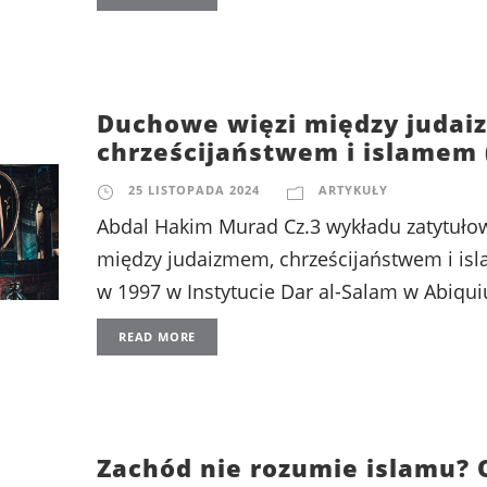
Duchowe więzi między judai
chrześcijaństwem i islamem (
25 LISTOPADA 2024
ARTYKUŁY
Abdal Hakim Murad Cz.3 wykładu zatytuł
między judaizmem, chrześcijaństwem i i
w 1997 w Instytucie Dar al-Salam w Abiqui
READ MORE
Zachód nie rozumie islamu? 