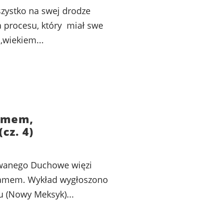
zystko na swej drodze
a procesu, który miał swe
,wiekiem...
zmem,
cz. 4)
owanego Duchowe więzi
slamem. Wykład wygłoszono
u (Nowy Meksyk)...